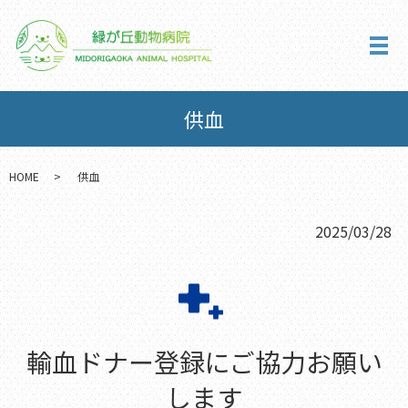
メ
供血
HOME
供血
2025/03/28
輸血ドナー登録にご協力お願い
します